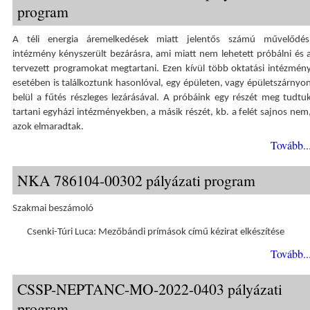
program
A téli energia áremelkedések miatt jelentős számú művelődés
intézmény kényszerült bezárásra, ami miatt nem lehetett próbálni és 
tervezett programokat megtartani. Ezen kívül több oktatási intézmén
esetében is találkoztunk hasonlóval, egy épületen, vagy épületszárnyo
belül a fűtés részleges lezárásával. A próbáink egy részét meg tudtu
tartani egyházi intézményekben, a másik részét, kb. a felét sajnos nem
azok elmaradtak.
Tovább..
NKA 786104-00302 pályázati program
Szakmai beszámoló
Csenki-Túri Luca: Mezőbándi prímások című kézirat elkészítése
Tovább..
CSSP-NEPTANC-MO-2022-0403 pályázati
program