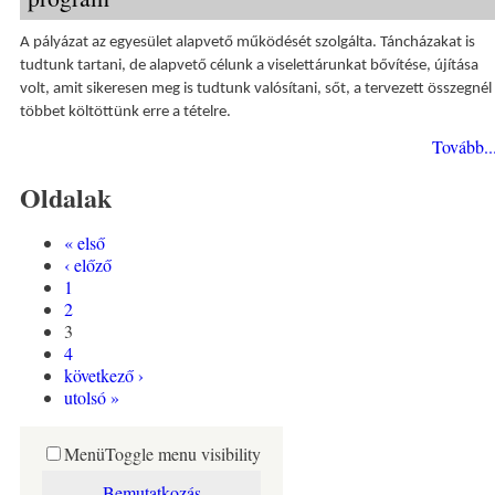
A pályázat az egyesület alapvető működését szolgálta. Táncházakat is
tudtunk tartani, de alapvető célunk a viselettárunkat bővítése, újítása
volt, amit sikeresen meg is tudtunk valósítani, sőt, a tervezett összegnél
többet költöttünk erre a tételre.
Tovább..
Oldalak
« első
‹ előző
1
2
3
4
következő ›
utolsó »
Menü
Toggle menu visibility
Bemutatkozás