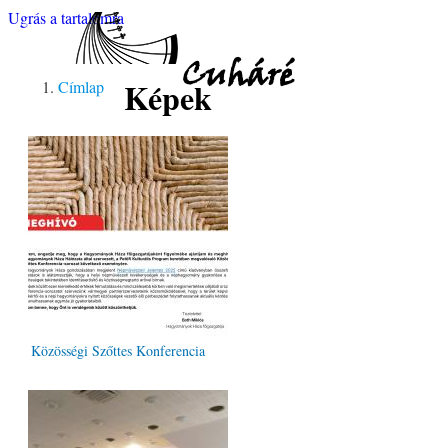
Ugrás a tartalomra
Cuháré
Képek
Címlap
Közösségi Szőttes Konferencia