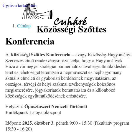
Ugrás a tartalomra
Cuháré
Közösségi Szőttes
Címlap
Konferencia
Közösségi Szőttes Konferencia
A
– avagy Közösség-Hagyomány-
Szervezés című rendezvénysorozat célja, hogy a Hagyományok
Háza a vármegyei stratégiai partnerhálózatával együttműködésben
teret és lehetőséget teremtsen a népművészet és néphagyomány
aktuális elméleti és gyakorlati kérdéseinek megvitatására, az
országos, térségi és helyi szakmai tevékenységek kölcsönös
megismerésére, jógyakorlatok bemutatására és a különböző
közösségek együttműködésének erősítésére.
Ópusztaszeri Nemzeti Történeti
Helyszín:
Emlékpark
Látogatóközpont
2025. október 3.
Időpont:
péntek 9:00 - 15:30 (fakultatív program
15:30 - 16:20)