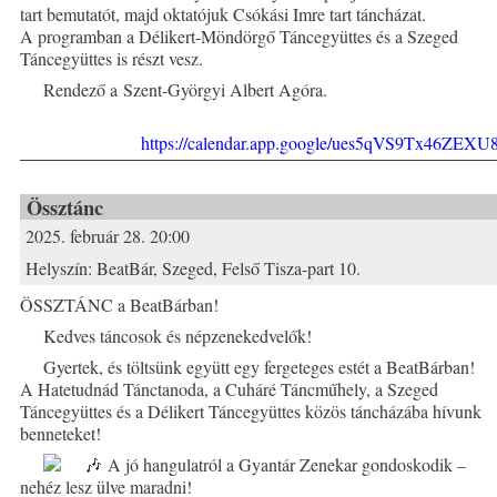
tart bemutatót, majd oktatójuk Csókási Imre tart táncházat.
A programban a Délikert-Möndörgő Táncegyüttes és a Szeged
Táncegyüttes is részt vesz.
Rendező a Szent-Györgyi Albert Agóra.
https://calendar.app.google/ues5qVS9Tx46ZEXU
Össztánc
2025. február 28. 20:00
Helyszín:
BeatBár, Szeged, Felső Tisza-part 10.
ÖSSZTÁNC a BeatBárban!
Kedves táncosok és népzenekedvelők!
Gyertek, és töltsünk együtt egy fergeteges estét a BeatBárban!
A Hatetudnád Tánctanoda, a Cuháré Táncműhely, a Szeged
Táncegyüttes és a Délikert Táncegyüttes közös táncházába hívunk
benneteket!
A jó hangulatról a Gyantár Zenekar gondoskodik –
nehéz lesz ülve maradni!