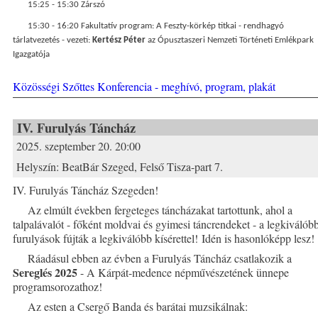
15:25 - 15:30 Zárszó
15:30 - 16:20 Fakultatív program: A Feszty-körkép titkai - rendhagyó
tárlatvezetés - vezeti:
Kertész Péter
az Ópusztaszeri Nemzeti Történeti Emlékpark
Igazgatója
Közösségi Szőttes Konferencia - meghívó, program, plakát
IV. Furulyás Táncház
2025. szeptember 20. 20:00
Helyszín:
BeatBár Szeged, Felső Tisza-part 7.
IV. Furulyás Táncház Szegeden!
Az elmúlt években fergeteges táncházakat tartottunk, ahol a
talpalávalót - főként moldvai és gyimesi táncrendeket - a legkiválób
furulyások fújták a legkiválóbb kísérettel! Idén is hasonlóképp lesz!
Ráadásul ebben az évben a Furulyás Táncház csatlakozik a
Sereglés 2025
- A Kárpát-medence népművészetének ünnepe
programsorozathoz!
Az esten a Csergő Banda és barátai muzsikálnak: