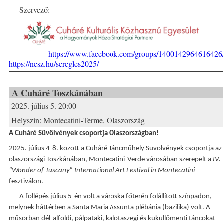
Szervező:
https://www.facebook.com/groups/1400142964616426
https://nesz.hu/seregles2025/
A Cuháré Toszkánában
2025. július 5. 20:00
Helyszín:
Montecatini-Terme, Olaszország
A Cuháré Süvölvények csoportja Olaszországban!
2025. július 4-8. között a Cuháré Táncműhely Süvölvények csoportja az
olaszországi Toszkánában, Montecatini-Verde városában szerepelt a
IV.
“Wonder of Tuscany” International Art Festival in Montecatini
fesztiválon.
A föllépés július 5-én volt a városka főterén fölállított színpadon,
melynek háttérben a Santa Maria Assunta plébánia (bazilika) volt. A
műsorban dél-alföldi, pálpataki, kalotaszegi és küküllőmenti táncokat