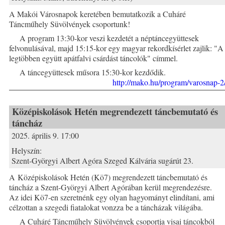
A Makói Városnapok keretében bemutatkozik a Cuháré
Táncműhely Süvölvények csoportunk!
A program 13:30-kor veszi kezdetét a néptáncegyüttesek
felvonulásával, majd 15:15-kor egy magyar rekordkísérlet zajlik: "A
legtöbben együtt apátfalvi csárdást táncolók" címmel.
A táncegyüttesek műsora 15:30-kor kezdődik.
http://mako.hu/program/varosnap-2
Középiskolások Hetén megrendezett táncbemutató és
táncház
2025. április 9. 17:00
Helyszín:
Szent-Györgyi Albert Agóra Szeged Kálvária sugárút 23.
A Középiskolások Hetén (Kö7) megrendezett táncbemutató és
táncház a Szent-Györgyi Albert Agórában kerül megrendezésre.
Az idei Kö7-en szeretnénk egy olyan hagyományt elindítani, ami
célzottan a szegedi fiatalokat vonzza be a táncházak világába.
A Cuháré Táncműhely Süvölvények csoportja visai táncokból