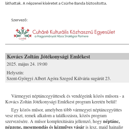
láthattak. A népzenei kíséretet a Csürhe Banda biztosította.
Szervező:
Kovács Zoltán Jótékonysági Emlékest
2025. május 24. 19:00
Helyszín:
Szent-Györgyi Albert Agóra Szeged Kálvária sugárút 23.
Vármegyei néptáncegyüttesek és vendégeink közös műsora - a
Kovács Zoltán Jótékonysági Emlékest program keretén belül!
Egy közös műsor, amelyben több vármegyei néptáncegyüttes
vesz részt, remek alkalom a találkozásra, közös program
néptánc,
szervezésére. A műsor komplexitására jellemző, hogy
népzene, mesemondás és kézműves vásár
is lesz, majd hajnalig