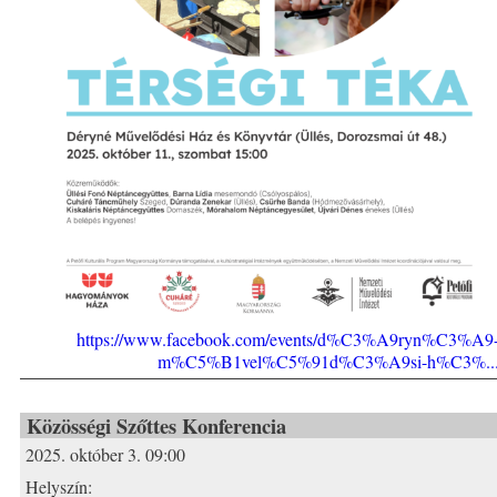
https://www.facebook.com/events/d%C3%A9ryn%C3%A9
m%C5%B1vel%C5%91d%C3%A9si-h%C3%..
Közösségi Szőttes Konferencia
2025. október 3. 09:00
Helyszín: