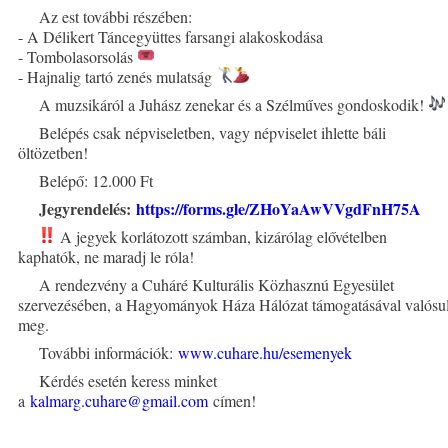
Az est további részében:
- A Délikert Táncegyüttes farsangi alakoskodása
- Tombolasorsolás
- Hajnalig tartó zenés mulatság
A muzsikáról a Juhász zenekar és a Szélműves gondoskodik!
Belépés csak népviseletben, vagy népviselet ihlette báli
öltözetben!
Belépő: 12.000 Ft
Jegyrendelés:
https://forms.
gle/ZHoYaAwVVgdFnH75A
A jegyek korlátozott számban, kizárólag elővételben
kaphatók, ne maradj le róla!
A rendezvény a Cuháré Kulturális Közhasznú Egyesület
szervezésében, a Hagyományok Háza Hálózat támogatásával valósu
meg.
További információk:
www.cuhare.hu/
esemenyek
Kérdés esetén keress minket
a
kalmarg.cuhare@gmail.com
címen!