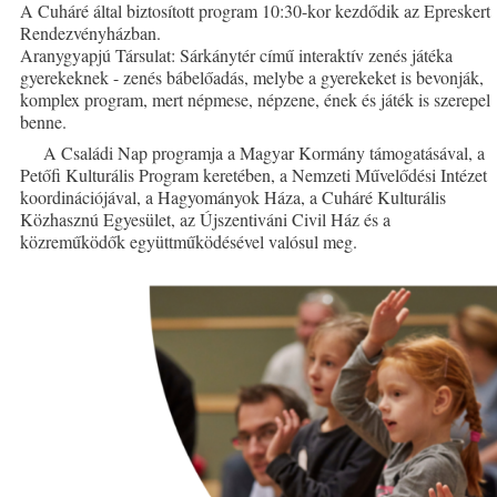
A Cuháré által biztosított program 10:30-kor kezdődik az Epreskert
Rendezvényházban.
Aranygyapjú Társulat: Sárkánytér című interaktív zenés játéka
gyerekeknek - zenés bábelőadás, melybe a gyerekeket is bevonják,
komplex program, mert népmese, népzene, ének és játék is szerepel
benne.
A Családi Nap programja a Magyar Kormány támogatásával, a
Petőfi Kulturális Program keretében, a Nemzeti Művelődési Intézet
koordinációjával, a Hagyományok Háza, a Cuháré Kulturális
Közhasznú Egyesület, az Újszentiváni Civil Ház és a
közreműködők együttműködésével valósul meg.