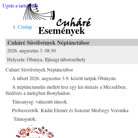
Ugrás a tartalomra
Cuháré
Események
Címlap
Cuháré Süvölvények Néptánctábor
2026. augusztus 3. 08:30
Helyszín:
Óbánya, Ifjúsági táborozóhely
Cuháré Süvölvények Néptánctábor
A tábort 2026. augusztus 3-9. között tartjuk Óbányán.
A néptánctanulás mellett lesz egy kis túrázás a Mecsekben,
fürdőzés a melegben Bonyhádon.
Táncanyag: válaszúti táncok.
Próbavezetők: Kádár Elemér és Szászné Medvegy Veronika
Támogatók: