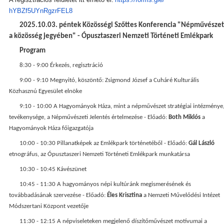
hYBZf5UYnRgzrFEL8
2025.10.03. péntek
Közösségi Szőttes Konferencia
"Népművészet
a közösség jegyében" - Ópusztaszeri Nemzeti Történeti Emlékpark
Program
8:30 - 9:00 Érkezés, regisztráció
9:00 - 9:10 Megnyitó, köszöntő: Zsigmond József a Cuháré Kulturális
Közhasznú Egyesület elnöke
9:10 - 10:00 A Hagyományok Háza, mint a népművészet stratégiai intézménye
tevékenysége, a Népművészeti Jelentés értelmezése - Előadó:
Both Miklós
a
Hagyományok Háza főigazgatója
10:00 - 10:30 Pillanatképek az Emlékpark történetéből - Előadó:
Gál László
etnográfus, az Ópusztaszeri Nemzeti Történeti Emlékpark munkatársa
10:30 - 10:45 Kávészünet
10:45 - 11:30 A hagyományos népi kultúránk megismerésének és
továbbadásának szervezése - Előadó:
Éles Krisztina
a Nemzeti Művelődési Intézet
Módszertani Központ vezetője
11:30 - 12:15 A népviseleteken megjelenő díszítőművészet motívumai a