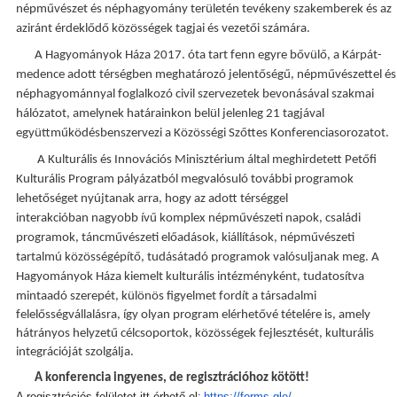
népművészet és néphagyomány területén tevékeny szakemberek és
az
aziránt érdeklődő közösségek tagjai és vezetői számára.
A Hagyományok Háza 2017. óta tart fenn egyre bővülő, a Kárpát-
medence adott térségben meghatározó jelentőségű, népművészettel és
néphagyománnyal foglalkozó civil szervezetek bevonásával szakmai
hálózatot, amelynek határainkon belül jelenleg 21 tagjával
együttműködésben
szervezi a Közösségi Szőttes Konferenciasorozatot.
A Kulturális és Innovációs Minisztérium által meghirdetett Petőfi
Kulturális Program pályázatból
megvalósuló további programok
lehetőséget nyújtanak arra, hogy az adott térséggel
interakcióban
nagyobb ívű komplex népművészeti napok, családi
programok, táncművészeti előadások, kiállítások,
népművészeti
tartalmú közösségépítő, tudásátadó programok valósuljanak meg. A
Hagyományok Háza
kiemelt kulturális intézményként, tudatosítva
mintaadó szerepét, különös figyelmet fordít a társadalmi
felelősségvállalásra, így olyan program elérhetővé tételére is, amely
hátrányos helyzetű célcsoportok, közösségek fejlesztését, kulturális
integrációját szolgálja.
A konferencia ingyenes, de regisztrációhoz kötött!
A regisztrációs felületet itt érhető el:
https://forms.gle/