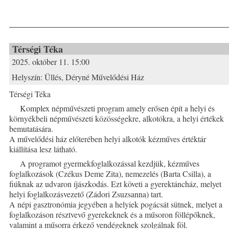
Térségi Téka
2025. október 11. 15:00
Helyszín:
Üllés, Déryné Művelődési Ház
Térségi Téka
Komplex népművészeti program amely erősen épít a helyi és
környékbeli népművészeti közösségekre, alkotókra, a helyi értékek
bemutatására.
A művelődési ház előterében helyi alkotók kézműves értéktár
kiállítása lesz látható.
A programot gyermekfoglalkozással kezdjük, kézműves
foglalkozások (Czékus Deme Zita), nemezelés (Barta Csilla), a
fiúknak az udvaron íjászkodás. Ezt követi a gyerektáncház, melyet
helyi foglalkozásvezető (Zádori Zsuzsanna) tart.
A népi gasztronómia jegyében a helyiek pogácsát sütnek, melyet a
foglalkozáson résztvevő gyerekeknek és a műsoron föllépőknek,
valamint a műsorra érkező vendégeknek szolgálnak föl.