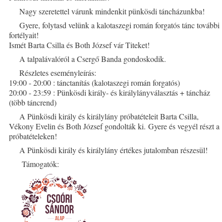
Nagy szeretettel várunk mindenkit pünkösdi táncházunkba!
Gyere, folytasd velünk a kalotaszegi román forgatós tánc további
fortélyait!
Ismét Barta Csilla és Both József vár Titeket!
A talpalávalóról a Csergő Banda gondoskodik.
Részletes eseményleírás:
19:00 - 20:00 : tánctanítás (kalotaszegi román forgatós)
20:00 - 23:59 : Pünkösdi király- és királylányválasztás + táncház
(több táncrend)
A Pünkösdi király és királylány próbatételeit Barta Csilla,
Vékony Evelin és Both József gondolták ki. Gyere és vegyél részt a
próbatételeken!
A Pünkösdi király és királylány értékes jutalomban részesül!
Támogatók: