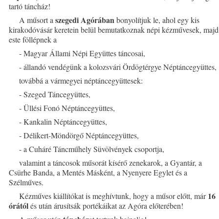
tartó táncház!
szegedi Agórában
A műsort a
bonyolítjuk le, ahol egy kis
kirakodóvásár keretein belül bemutatkoznak népi kézművesek, majd
este föllépnek a
- Magyar Állami Népi Együttes táncosai,
- állandó vendégünk a kolozsvári Ördögtérgye Néptáncegyüttes,
továbbá a vármegyei néptáncegyüttesek:
- Szeged Táncegyüttes,
- Üllési Fonó Néptáncegyüttes,
- Kankalin Néptáncegyüttes,
- Délikert-Möndörgő Néptáncegyüttes,
- a Cuháré Táncműhely Süvölvények csoportja,
valamint a táncosok műsorát kísérő zenekarok, a Gyantár, a
Csürhe Banda, a Mentés Másként, a Nyenyere Egylet és a
Szélműves.
16
Kézműves kiállítókat is meghívtunk, hogy a műsor előtt, már
órától
és után árusítsák portékáikat az Agóra előterében!