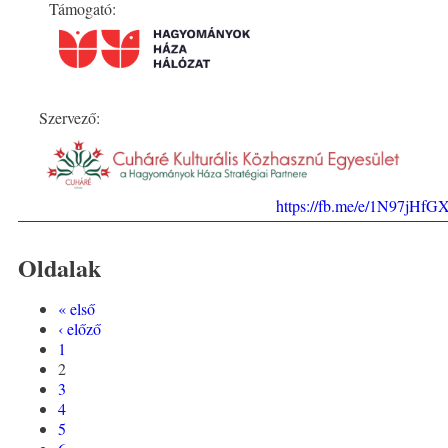
Támogató:
Szervező:
https://fb.me/e/1N97jHfG
Oldalak
« első
‹ előző
1
2
3
4
5