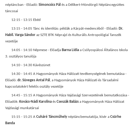
néptáncban - Előadó:
Simoncsics Pál
és a Délikert-Möndörgő Néptáncegyüttes
táncosai
12:15 - 13:15 Ebéd
13:15 - 14:05 Tánc és identitás: példák a Kárpát-medencéből - Előadó:
Dr.
Habil. Varga Sándor
az SZTE BTK Néprajzi és Kulturális Antropológiai Tanszék
vezetője
14:05 - 14:10 Népmese - Előadja
Barna Lídia
a Csólyospálosi Általános Iskola
3. osztályos tanulója
14:10 - 14:30 Kávészünet
14:30 - 14:45 A Hagyományok Háza Hálózati tevékenységének bemutatása -
Előadó:
dr. Süveges Antal Pál
, a Hagyományok Háza Hálózati és Társadalmi
kapcsolatokért felelős osztály vezetője
14:45 - 15:15 A Hagyományok Háza Vajdasági Szervezetének bemutatkozása -
Előadók:
Kovács-Nádi Karolina
és
Cseszák Balázs
a Hagyományok Háza Hálózat
Vajdasági munkatársai
15:15 - 15:25 A
Cuháré Táncműhely
néptáncbemutatója, kísér a
Csürhe
Banda