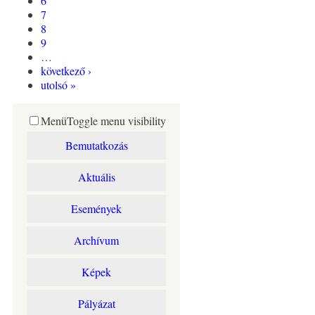
6
7
8
9
…
következő ›
utolsó »
Menü
Toggle menu visibility
Bemutatkozás
Aktuális
Események
Archívum
Képek
Pályázat