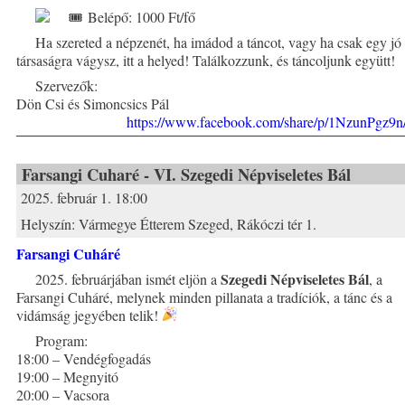
Belépő: 1000 Ft/fő
Ha szereted a népzenét, ha imádod a táncot, vagy ha csak egy jó
társaságra vágysz, itt a helyed! Találkozzunk, és táncoljunk együtt!
Szervezők:
Dön Csi és Simoncsics Pál
https://www.facebook.com/share/p/1NzunPgz9n
Farsangi Cuharé - VI. Szegedi Népviseletes Bál
2025. február 1. 18:00
Helyszín:
Vármegye Étterem Szeged, Rákóczi tér 1.
Farsangi Cuháré
Szegedi Népviseletes Bál
2025. februárjában ismét eljön a
, a
Farsangi Cuháré, melynek minden pillanata a tradíciók, a tánc és a
vidámság jegyében telik!
Program:
18:00 – Vendégfogadás
19:00 – Megnyitó
20:00 – Vacsora