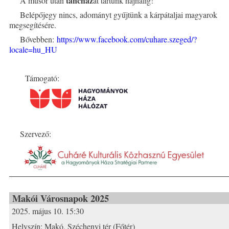
táncház
A műsor után
at tartunk hajnalig!
Belépőjegy nincs, adományt gyűjtünk a kárpátaljai magyarok
megsegítésére.
Bővebben:
https://www.facebook.com/cuhare.szeged/?
locale=hu_HU
Támogató:
Szervező:
Makói Városnapok 2025
2025. május 10. 15:30
Helyszín:
Makó, Széchenyi tér (Főtér)