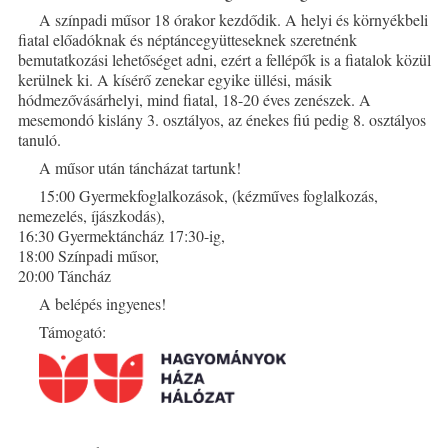
A színpadi műsor 18 órakor kezdődik. A helyi és környékbeli
fiatal előadóknak és néptáncegyütteseknek szeretnénk
bemutatkozási lehetőséget adni, ezért a fellépők is a fiatalok közül
kerülnek ki. A kísérő zenekar egyike üllési, másik
hódmezővásárhelyi, mind fiatal, 18-20 éves zenészek. A
mesemondó kislány 3. osztályos, az énekes fiú pedig 8. osztályos
tanuló.
A műsor után táncházat tartunk!
15:00 Gyermekfoglalkozások, (kézműves foglalkozás,
nemezelés, íjászkodás),
16:30 Gyermektáncház 17:30-ig,
18:00 Színpadi műsor,
20:00 Táncház
A belépés ingyenes!
Támogató: