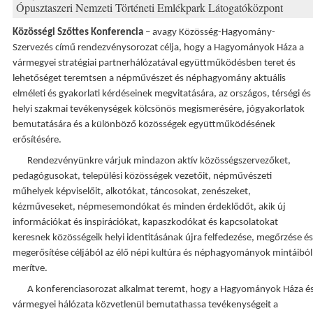
Ópusztaszeri Nemzeti Történeti Emlékpark Látogatóközpont
Közösségi Szőttes Konferencia
– avagy Közösség-Hagyomány-
Szervezés című rendezvénysorozat célja,
hogy a Hagyományok Háza a
vármegyei stratégiai partnerhálózatával együttműködésben teret és
lehetőséget teremtsen a népművészet és néphagyomány aktuális
elméleti és gyakorlati kérdéseinek
megvitatására, az országos, térségi és
helyi szakmai tevékenységek kölcsönös megismerésére,
jógyakorlatok
bemutatására és a különböző közösségek együttműködésének
erősítésére.
Rendezvényünkre várjuk mindazon aktív közösségszervezőket,
pedagógusokat, települési közösségek
vezetőit, népművészeti
műhelyek képviselőit, alkotókat, táncosokat, zenészeket,
kézműveseket,
népmesemondókat és minden érdeklődőt, akik új
információkat és inspirációkat, kapaszkodókat és
kapcsolatokat
keresnek közösségeik helyi identitásának újra felfedezése, megőrzése és
megerősítése
céljából az élő népi kultúra és néphagyományok mintáiból
merítve.
A konferenciasorozat alkalmat teremt, hogy a Hagyományok Háza é
vármegyei hálózata közvetlenül
bemutathassa tevékenységeit a